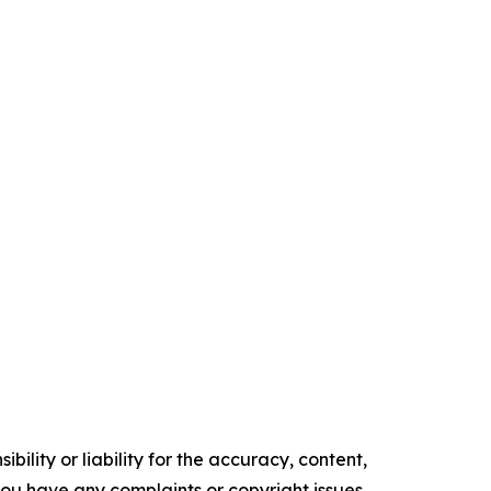
ility or liability for the accuracy, content,
f you have any complaints or copyright issues