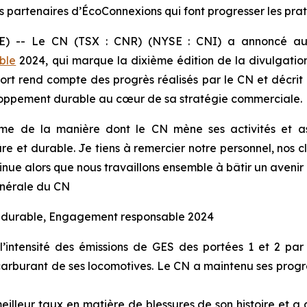
s partenaires d’ÉcoConnexions qui font progresser les pra
-- Le CN (TSX : CNR) (NYSE : CNI) a annoncé aujo
ble
2024, qui marque la dixième édition de la divulgat
t rend compte des progrès réalisés par le CN et décrit l
loppement durable au cœur de sa stratégie commerciale.
 de la manière dont le CN mène ses activités et ass
et durable. Je tiens à remercier notre personnel, nos clien
ntinue alors que nous travaillons ensemble à bâtir un ave
nérale du CN
nt durable, Engagement responsable 2024
intensité des émissions de GES des portées 1 et 2 par
arburant de ses locomotives. Le CN a maintenu ses progrè
illeur taux en matière de blessures de son histoire et a