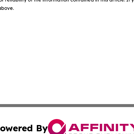
 above.
owered By