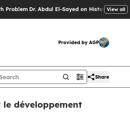
em
Dr. Abdul El-Sayed on Historic Michigan Win: “P
View all
Provided by AGP
Share
ur le développement