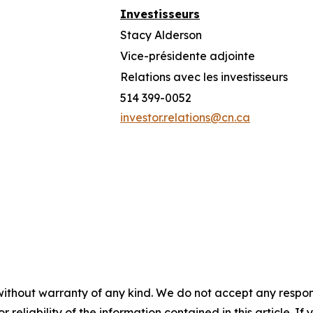
Investisseurs
Stacy Alderson
Vice-présidente adjointe
Relations avec les investisseurs
514 399-0052
investor.relations@cn.ca
without warranty of any kind. We do not accept any responsib
r reliability of the information contained in this article. I