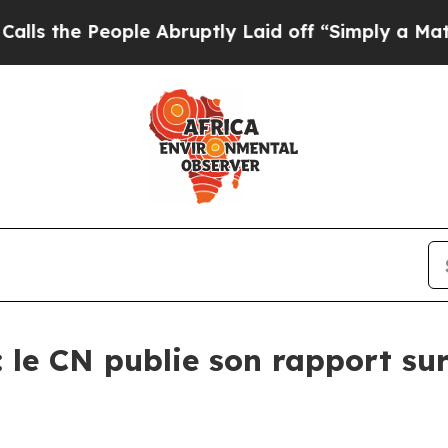
People Abruptly Laid off “Simply a Math Probl
: le CN publie son rapport s